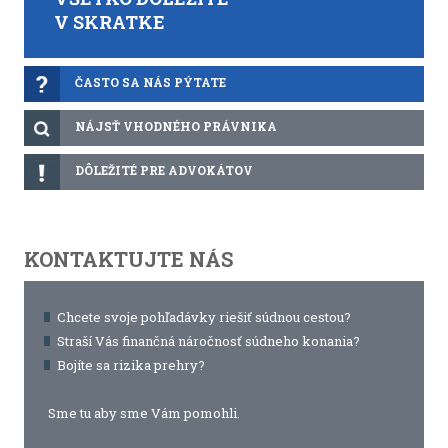
V SKRATKE
ČASTO SA NÁS PÝTATE
NÁJSŤ VHODNÉHO PRÁVNIKA
DÔLEŽITÉ PRE ADVOKÁTOV
KONTAKTUJTE NÁS
Chcete svoje pohľadávky riešiť súdnou cestou?
Straší Vás finančná náročnosť súdneho konania?
Bojíte sa rizika prehry?
Sme tu aby sme Vám pomohli.